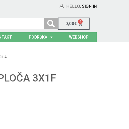
HELLO.
SIGN IN
0
0,00
€
NTAKT
PODRŠKA
WEBSHOP
JILA
PLOČA 3X1F