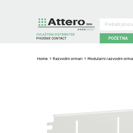
OVLAŠTENI DISTRIBUTER
POČETNA
P
H
O
E
N
I
X
C
O
N
T
A
C
T
Home
Razvodni ormari
Modularni razvodni orma