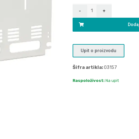
Dodaj
Upit o proizvodu
Šifra artikla:
03157
Raspoloživost:
Na upit