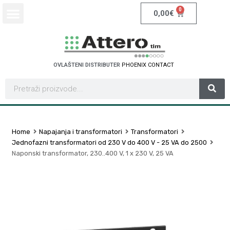
0
0,00
€
OVLAŠTENI DISTRIBUTER
H
O
E
N
I
X
C
O
N
T
A
C
T
P
S
Home
Napajanja i transformatori
Transformatori
Jednofazni transformatori od 230 V do 400 V - 25 VA do 2500
Naponski transformator, 230..400 V, 1 x 230 V, 25 VA