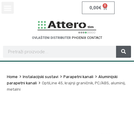
0
0,00
€
OVLAŠTENI DISTRIBUTER
P
H
O
E
N
I
X
C
O
N
T
A
C
T
Home
Instalacijski sustavi
Parapetni kanali
Aluminijski
parapetni kanali
OptiLine 45, krajnji graničnik, PC/ABS, aluminij,
metalni