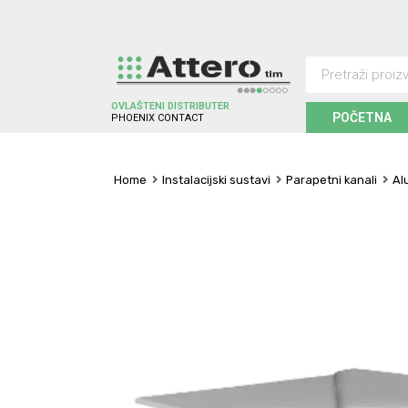
OVLAŠTENI DISTRIBUTER
POČETNA
P
H
O
E
N
I
X
C
O
N
T
A
C
T
Home
Instalacijski sustavi
Parapetni kanali
Al