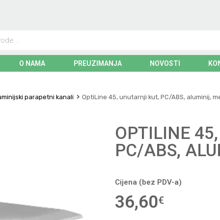
O NAMA
PREUZIMANJA
NOVOSTI
KO
uminijski parapetni kanali
OptiLine 45, unutarnji kut, PC/ABS, aluminij, m
OPTILINE 45
PC/ABS, ALU
Cijena (bez PDV-a)
36,60
€