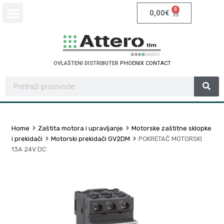
0
0,00
€
OVLAŠTENI DISTRIBUTER
P
H
O
E
N
I
X
C
O
N
T
A
C
T
Home
Zaštita motora i upravljanje
Motorske zaštitne sklopke
i prekidači
Motorski prekidači GV2DM
POKRETAČ MOTORSKI
13A 24V DC