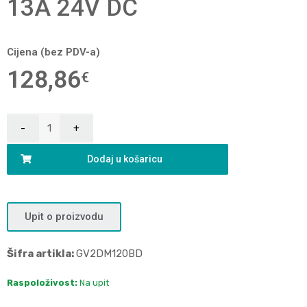
13A 24V DC
Cijena (bez PDV-a)
128,86
€
Dodaj u košaricu
Upit o proizvodu
Šifra artikla:
GV2DM120BD
Raspoloživost:
Na upit