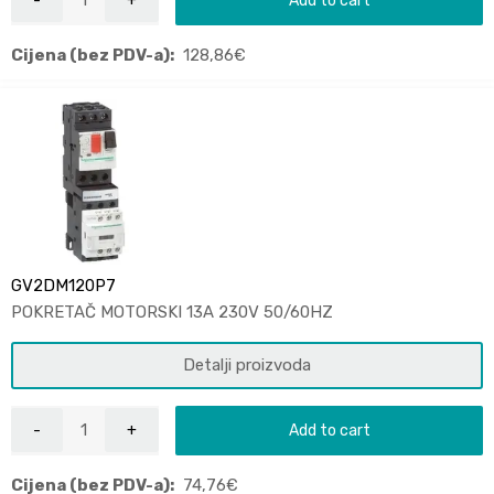
Add to cart
Cijena (bez PDV-a):
128,86
€
GV2DM120P7
POKRETAČ MOTORSKI 13A 230V 50/60HZ
Detalji proizvoda
Add to cart
Cijena (bez PDV-a):
74,76
€