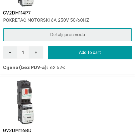
GV2DM114P7
POKRETAČ MOTORSKI 6A 230V 50/60HZ
Detalji proizvoda
Add to cart
Cijena (bez PDV-a):
62,52
€
GV2DM116BD