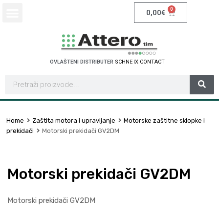
0
0,00
€
OVLAŠTENI DISTRIBUTER
S
C
H
N
E
I
D
E
R
E
L
E
C
T
C
I
R
Home
Zaštita motora i upravljanje
Motorske zaštitne sklopke i
prekidači
Motorski prekidači GV2DM
Motorski prekidači GV2DM
Motorski prekidači GV2DM