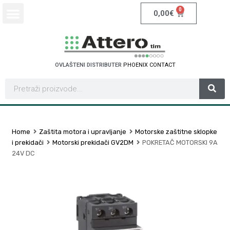
0
0,00
€
OVLAŠTENI DISTRIBUTER
P
H
O
E
N
I
X
C
O
N
T
A
C
T
Home
Zaštita motora i upravljanje
Motorske zaštitne sklopke
i prekidači
Motorski prekidači GV2DM
POKRETAČ MOTORSKI 9A
24V DC