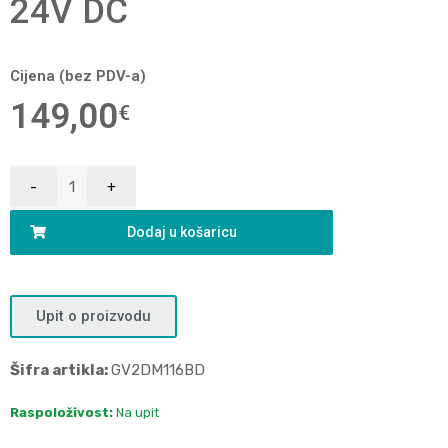
24V DC
Cijena (bez PDV-a)
149,00
€
Dodaj u košaricu
Upit o proizvodu
Šifra artikla:
GV2DM116BD
Raspoloživost:
Na upit