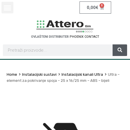
0
0,00
€
OVLAŠTENI DISTRIBUTER
P
H
O
E
N
I
X
C
O
N
T
A
C
T
Home
Instalacijski sustavi
Instalacijski kanali Ultra
Ultra –
element za pokrivanje spoja – 25 x 16/25 mm – ABS – bijeli