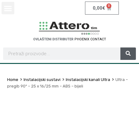
0
0,00
€
OVLAŠTENI DISTRIBUTER
P
H
O
E
N
I
X
C
O
N
T
A
C
T
Home
Instalacijski sustavi
Instalacijski kanali Ultra
Ultra –
pregib 90º – 25 x 16/25 mm – ABS – bijeli