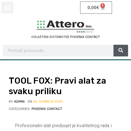
0
0,00
€
OVLAŠTENI DISTRIBUTER
P
H
O
E
N
I
X
C
O
N
T
A
C
T
TOOL FOX: Pravi alat za
svaku priliku
BY
ADMIN
ON
26. SVIBNJA 2021.
CATEGORIES:
PHOENIX CONTACT
Profesionalni alat preduvjet je kvalitetnog rada i