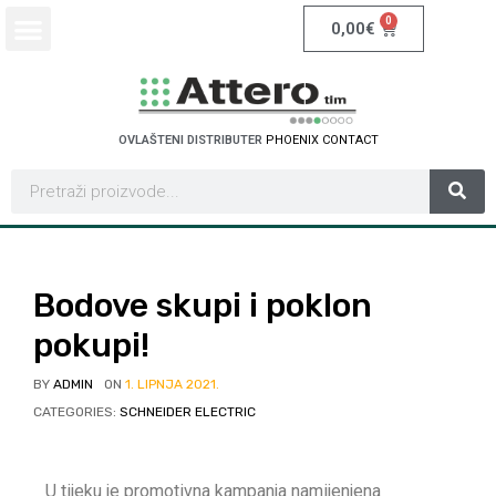
0
0,00
€
OVLAŠTENI DISTRIBUTER
P
H
O
E
N
I
X
C
O
N
T
A
C
T
Bodove skupi i poklon
pokupi!
BY
ADMIN
ON
1. LIPNJA 2021.
CATEGORIES:
SCHNEIDER ELECTRIC
U tijeku je promotivna kampanja namijenjena