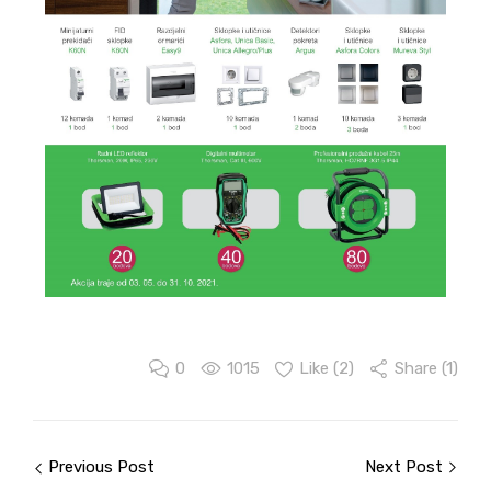
0
1015
Like (
2
)
Share (1)
Previous Post
Next Post