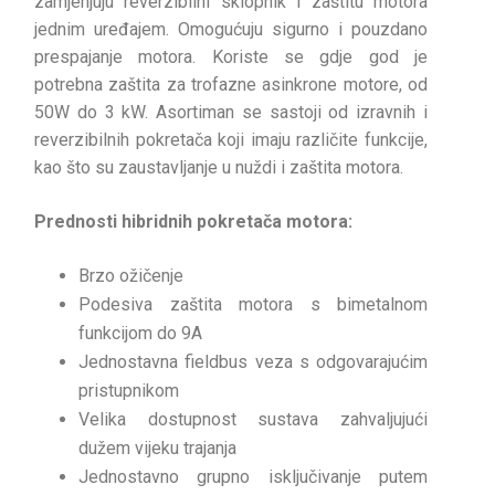
zamjenjuju reverzibilni sklopnik i zaštitu motora
jednim uređajem. Omogućuju sigurno i pouzdano
prespajanje motora. Koriste se gdje god je
potrebna zaštita za trofazne asinkrone motore, od
50W do 3 kW. Asortiman se sastoji od izravnih i
reverzibilnih pokretača koji imaju različite funkcije,
kao što su zaustavljanje u nuždi i zaštita motora.
Prednosti hibridnih pokretača motora:
Brzo ožičenje
Podesiva zaštita motora s bimetalnom
funkcijom do 9A
Jednostavna fieldbus veza s odgovarajućim
pristupnikom
Velika dostupnost sustava zahvaljujući
dužem vijeku trajanja
Jednostavno grupno isključivanje putem