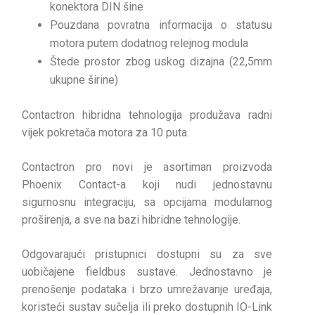
konektora DIN šine
Pouzdana povratna informacija o statusu
motora putem dodatnog relejnog modula
Štede prostor zbog uskog dizajna (22,5mm
ukupne širine)
Contactron hibridna tehnologija produžava radni
vijek pokretača motora za 10 puta.
Contactron pro novi je asortiman proizvoda
Phoenix Contact-a koji nudi jednostavnu
sigurnosnu integraciju, sa opcijama modularnog
proširenja, a sve na bazi hibridne tehnologije.
Odgovarajući pristupnici dostupni su za sve
uobičajene fieldbus sustave. Jednostavno je
prenošenje podataka i brzo umrežavanje uređaja,
koristeći sustav sučelja ili preko dostupnih IO-Link