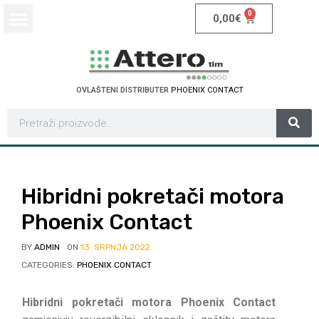
0
0,00
€
OVLAŠTENI DISTRIBUTER
P
H
O
E
N
I
X
C
O
N
T
A
C
T
Hibridni pokretači motora
Phoenix Contact
BY
ADMIN
ON
13. SRPNJA 2022.
CATEGORIES:
PHOENIX CONTACT
Hibridni pokretači motora Phoenix Contact