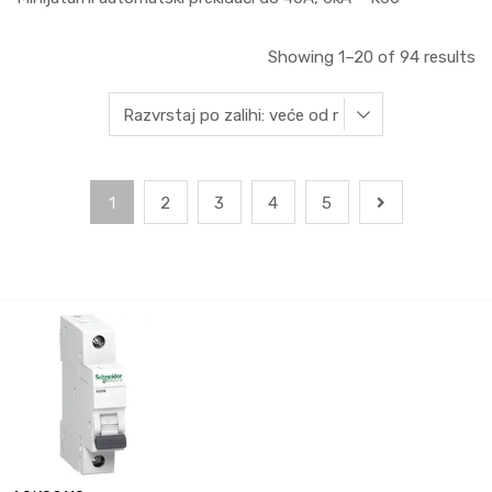
Showing 1–20 of 94 results
1
2
3
4
5