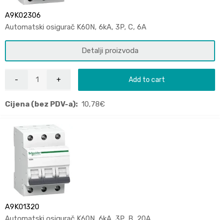
A9K02306
Automatski osigurač K60N, 6kA, 3P, C, 6A
Detalji proizvoda
Add to cart
Cijena (bez PDV-a):
10,78
€
A9K01320
Automatski osigurač K60N, 6kA, 3P, B, 20A