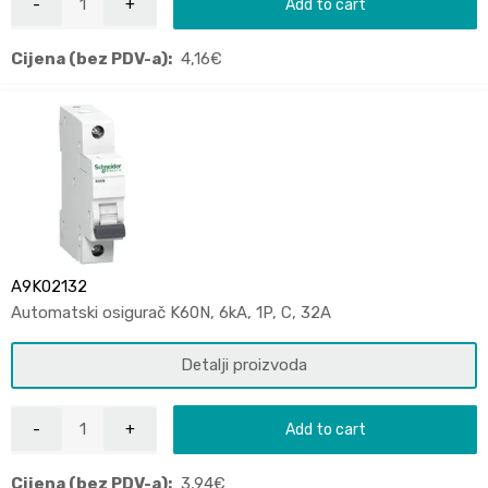
Add to cart
Cijena (bez PDV-a):
4,16
€
A9K02132
Automatski osigurač K60N, 6kA, 1P, C, 32A
Detalji proizvoda
Add to cart
Cijena (bez PDV-a):
3,94
€