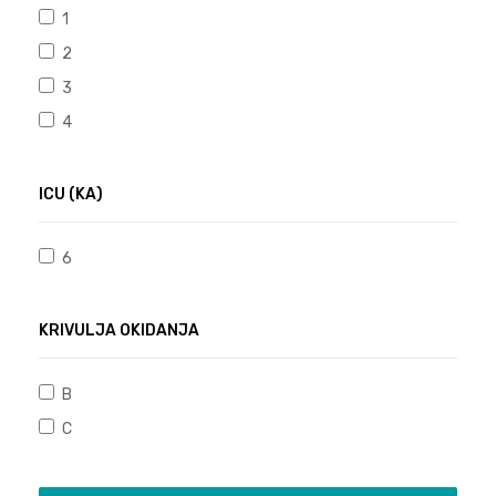
1
2
3
4
ICU (KA)
6
KRIVULJA OKIDANJA
B
C