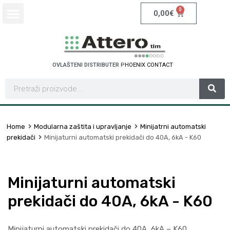
0
0,00
€
OVLAŠTENI DISTRIBUTER
S
C
H
N
E
I
D
E
R
E
T
L
C
E
R
I
A
C
T
Home
Modularna zaštita i upravljanje
Minijatrni automatski
prekidači
Minijaturni automatski prekidači do 40A, 6kA - K60
Minijaturni automatski
prekidači do 40A, 6kA - K60
Minijaturni automatski prekidači do 40A, 6kA – K60