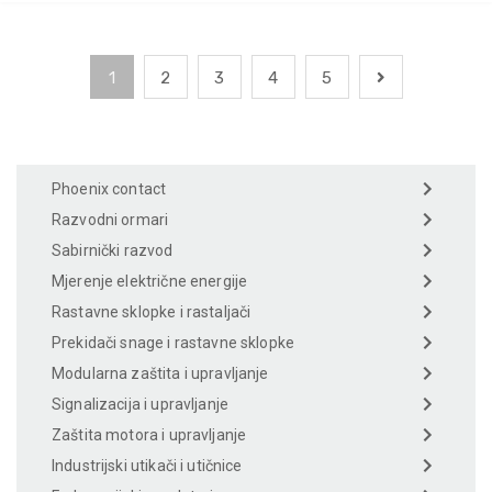
1
2
3
4
5
Phoenix contact
Razvodni ormari
Sabirnički razvod
Mjerenje električne energije
Rastavne sklopke i rastaljači
Prekidači snage i rastavne sklopke
Modularna zaštita i upravljanje
Signalizacija i upravljanje
Zaštita motora i upravljanje
Industrijski utikači i utičnice