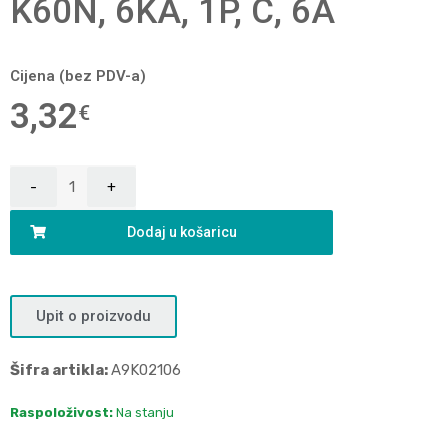
K60N, 6KA, 1P, C, 6A
Cijena (bez PDV-a)
3,32
€
Dodaj u košaricu
Upit o proizvodu
Šifra artikla:
A9K02106
Raspoloživost:
Na stanju