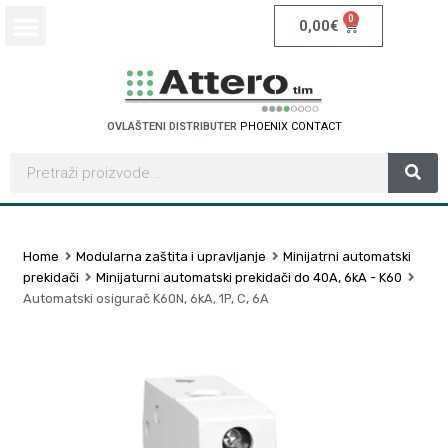
0
0,00
€
OVLAŠTENI DISTRIBUTER
P
H
O
E
N
I
X
C
O
N
T
A
C
T
Home
Modularna zaštita i upravljanje
Minijatrni automatski
prekidači
Minijaturni automatski prekidači do 40A, 6kA - K60
Automatski osigurač K60N, 6kA, 1P, C, 6A