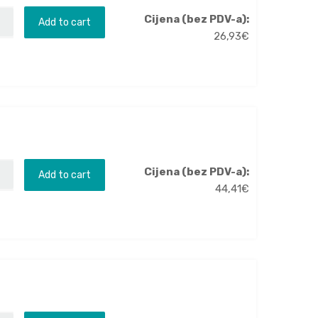
Cijena (bez PDV-a):
Add to cart
26,93
€
Cijena (bez PDV-a):
Add to cart
44,41
€