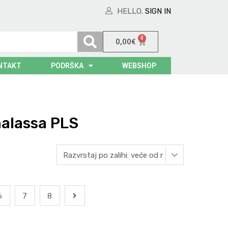
HELLO.
SIGN IN
0
0,00
€
NTAKT
PODRŠKA
WEBSHOP
halassa PLS
6
7
8