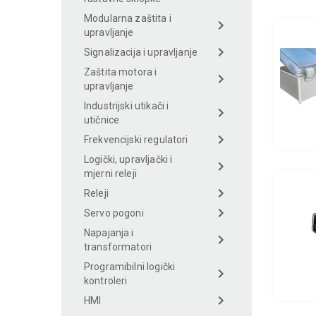
Modularna zaštita i
upravljanje
Signalizacija i upravljanje
Zaštita motora i
upravljanje
Industrijski utikači i
utičnice
Frekvencijski regulatori
Logički, upravljački i
mjerni releji
Releji
Servo pogoni
Napajanja i
transformatori
Programibilni logički
kontroleri
HMI