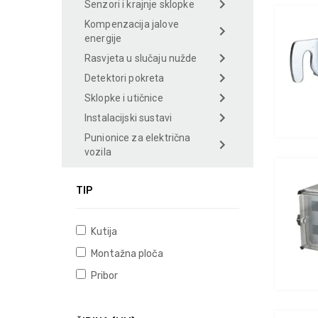
Senzori i krajnje sklopke
Kompenzacija jalove
energije
Rasvjeta u slučaju nužde
Detektori pokreta
Sklopke i utičnice
Instalacijski sustavi
Punionice za električna
vozila
TIP
Kutija
Montažna ploča
Pribor