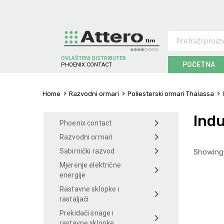
OVLAŠTENI DISTRIBUTER
POČETNA
P
H
O
E
N
I
X
C
O
N
T
A
C
T
Home
Razvodni ormari
Poliesterski ormari Thalassa
Indu
Phoenix contact
Razvodni ormari
Sabirnički razvod
Showing 
Mjerenje električne
energije
Rastavne sklopke i
rastaljači
Prekidači snage i
rastavne sklopke