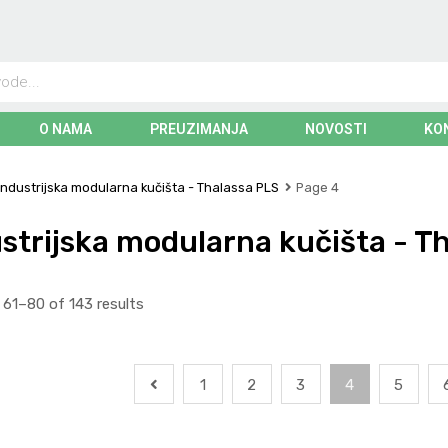
O NAMA
PREUZIMANJA
NOVOSTI
KO
Industrijska modularna kučišta - Thalassa PLS
Page 4
strijska modularna kučišta - T
61–80 of 143 results
1
2
3
4
5