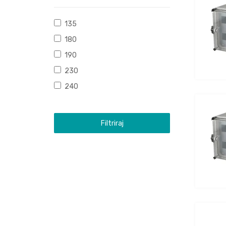
135
180
190
230
240
Filtriraj